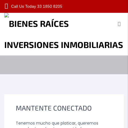
Call Us Today
33 1850 8205
CONTÁCTANOS
brocares.com
Contáctanos
Nosotros
Propiedades
Información
Contacto
MANTENTE CONECTADO
Tenemos mucho que platicar, queremos