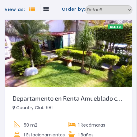
Order by:
View as:
RENTA
Departamento en Renta Amueblado cerca Aeropuerto Guadalajara
Country Club 981
50 m2
1
Recámaras
1
Estacionamientos
1
Baños