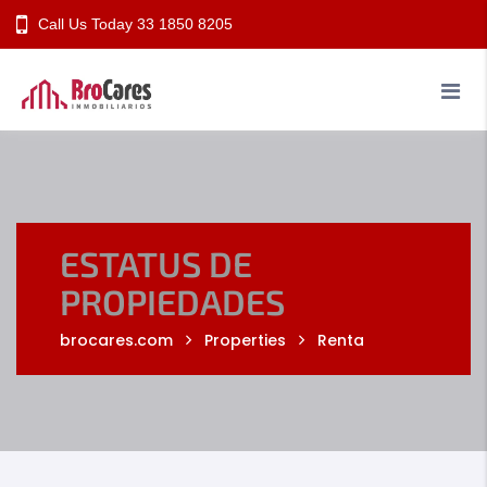
Call Us Today
33 1850 8205
Nosotros
Propiedades
Información
Contacto
ESTATUS DE
PROPIEDADES
brocares.com
Properties
Renta