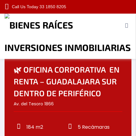
Call Us Today
33 1850 8205
View Photo
View Map
RENTA
🌿 OFICINA CORPORATIVA EN
Nosotros
Propiedades
Información
RENTA – GUADALAJARA SUR
DENTRO DE PERIFÉRICO
Contacto
Av. del Tesoro 1866
184 m2
5
Recámaras