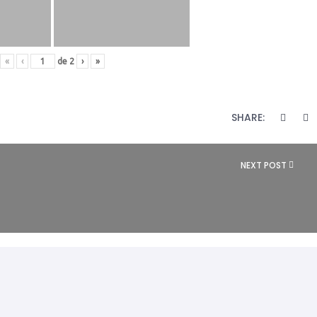
«
‹
de
2
›
»
SHARE:
<A
NEXT POST
HREF="HTTPS://BROCARES.COM/BWG_GALLERY/
SUR/" REL="NEXT">ATLAS SUR</A>