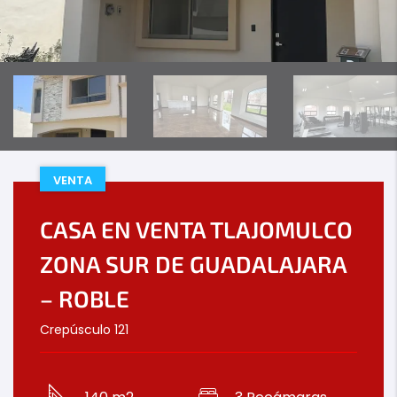
VENTA
CASA EN VENTA TLAJOMULCO
ZONA SUR DE GUADALAJARA
– ROBLE
Crepúsculo 121