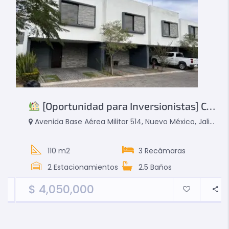
[Oportunidad para Inversionistas] Casa en Venta con Inquilino Activo – Puertas del Laurel
Avenida Base Aérea Militar 514, Nuevo México, Jalisco, Mexico
110 m2
3
Recámaras
2
Estacionamientos
2.5
Baños
$
4,050,000