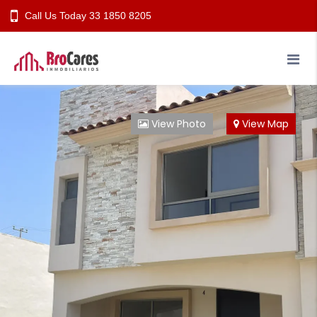
Call Us Today
33 1850 8205
Nosotros
Propiedades
Información
View Photo
View Map
Contacto