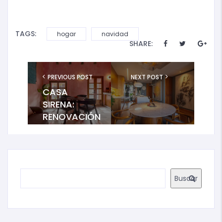
TAGS:
hogar
navidad
SHARE:
<A
PREVIOUS POST
NEXT POST
CASA
HREF="HTTPS://BROCARES
DE-ARTE-Y-
SIRENA:
ESTILO-UN-
RENOVACIÓN
DEPARTAMENTO-
HISTÓRICA
CON-ALMA-
EN EL
PROPIA/"
REL="NEXT">REFUGIO
CORAZÓN
DE ARTE Y
ROSA DE
ESTILO: UN
MAZATLÁN
Buscar
DEPARTAMENTO
CON ALMA
PROPIA</A>