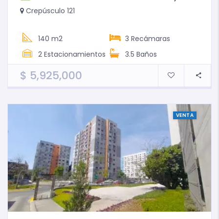
Crepúsculo 121
140 m2
3
Recámaras
2
Estacionamientos
3.5
Baños
$
5,925,000
VENTA