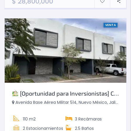
$
28,800,000
VENTA
[Oportunidad para Inversionistas] Casa en Venta con Inquilino Activo – Puertas del Laurel
Avenida Base Aérea Militar 514, Nuevo México, Jalisco, Mexico
110 m2
3
Recámaras
2
Estacionamientos
2.5
Baños