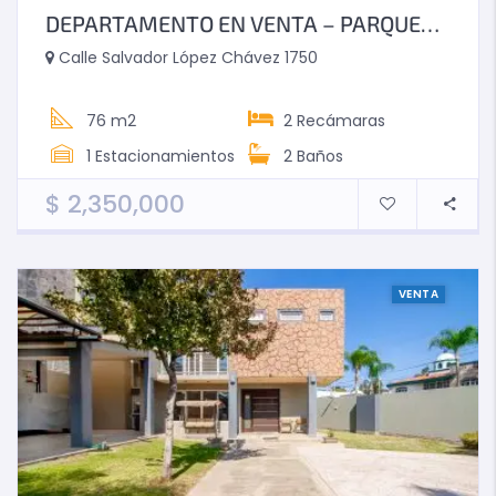
DEPARTAMENTO EN VENTA – PARQUES GUADALAJARA
Calle Salvador López Chávez 1750
76 m2
2
Recámaras
1
Estacionamientos
2
Baños
$
2,350,000
VENTA