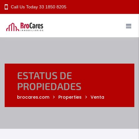
Call Us Today
33 1850 8205
Nosotros
Propiedades
Información
Contacto
ESTATUS DE
PROPIEDADES
brocares.com
Properties
Venta