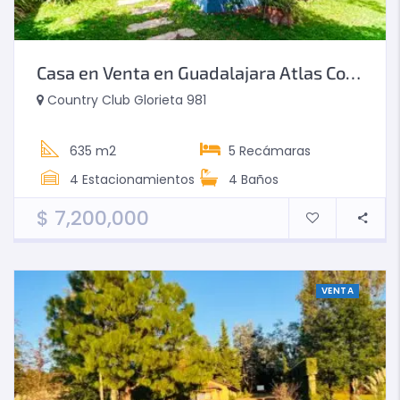
Casa en Venta en Guadalajara Atlas Country Club de Golf
Country Club Glorieta 981
635 m2
5
Recámaras
4
Estacionamientos
4
Baños
$
7,200,000
VENTA