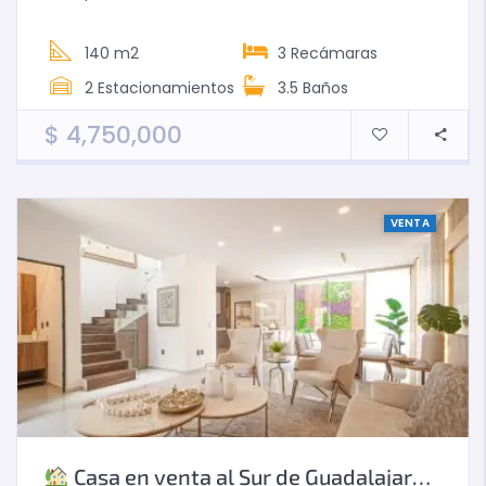
140 m2
3
Recámaras
2
Estacionamientos
3.5
Baños
$
4,750,000
VENTA
Casa en venta al Sur de Guadalajara Tlajomulco Vive con Estilo y Seguridad