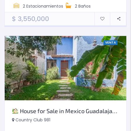
2
Estacionamientos
2
Baños
$
3,550,000
VENTA
House for Sale in Mexico Guadalajara Exclusivity and Tranquility in a Natural Setting! With Golf Course Views
Country Club 981