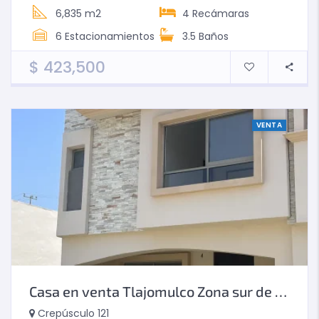
6,835 m2
4
Recámaras
6
Estacionamientos
3.5
Baños
$
423,500
VENTA
Casa en venta Tlajomulco Zona sur de Guadalajara – Roble
Crepúsculo 121