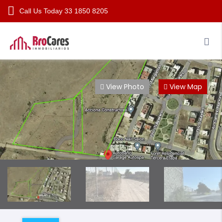
Call Us Today
33 1850 8205
Nosotros
Propiedades
Información
View Photo
View Map
Contacto