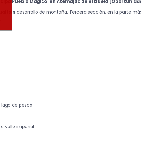
alpa Pueblo Mágico,
en Atemajac de Brizuela [Oportunida
ualtsin
desarrollo de montaña, Tercera sección, en la parte más 
a.
y lago de pesca
 o valle imperial