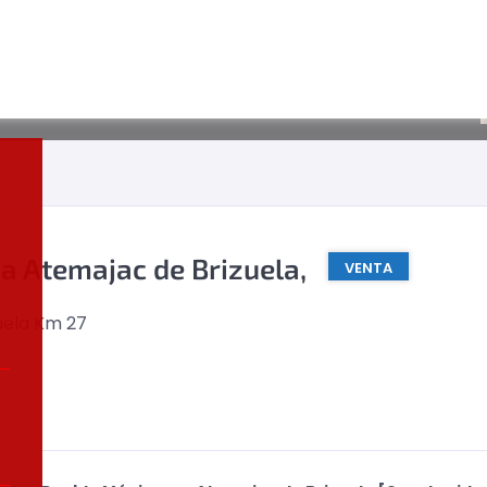
a Atemajac de Brizuela,
VENTA
uela Km 27