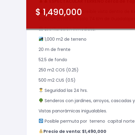
ESPECTACULAR TERRENO cerca de Tap
$
1,490,000
Disfruta de una increíble vista dentro de
K
fraccionamiento a solo 74 Km de Guadalajar
Escrituración inmediata.
1,000 m2 de terreno
20 m de frente
52.5 de fondo
250 m2 COS (0.25)
500 m2 CUS (0.5)
Seguridad las 24 hrs.
Senderos con jardines, arroyos, cascadas 
Vistas panorámicas inigualables.
Posible permuta por
terreno
capital norte
Precio de venta: $1,490,000