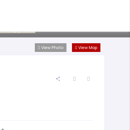
View Photo
View Map